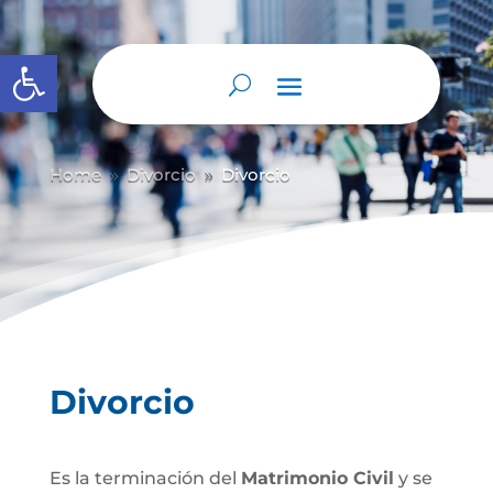
Abrir barra de herramientas
Home
Divorcio
Divorcio
9
9
Divorcio
Es la terminación del
Matrimonio Civil
y se