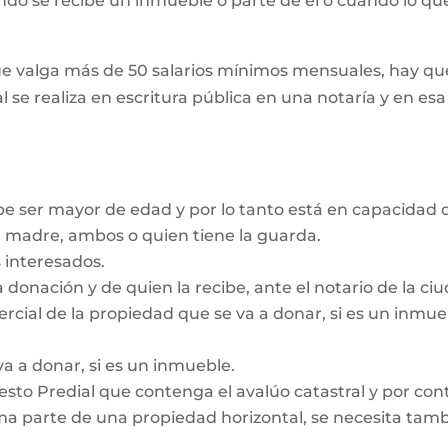
ando se recibe un inmueble o parte de él o cuando lo que
e valga más de 50 salarios mínimos mensuales, hay que
l se realiza en escritura pública en una notaría y en es
be ser mayor de edad y por lo tanto está en capacidad d
a madre, ambos o quien tiene la guarda.
 interesados.
a donación y de quien la recibe, ante el notario de la c
ercial de la propiedad que se va a donar, si es un inmu
va a donar, si es un inmueble.
sto Predial que contenga el avalúo catastral y por contr
a parte de una propiedad horizontal, se necesita tambié