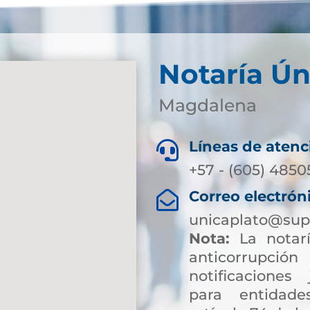
Notaría Ún
Magdalena
Líneas de atenc

+57 - (605) 4850
Correo electrón

unicaplato@sup
Nota:
La notarí
anticorrup
notificaciones 
para entidade