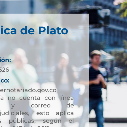
ica de Plato
ión:
526
ico:
ernotariado.gov.co
a no cuenta con línea
ción y correo de
judiciales, esto aplica
s públicas, según el