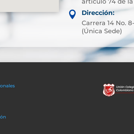
artículo 74 de la
Dirección:

Carrera 14 No. 8
(Única Sede)
sonales
ión