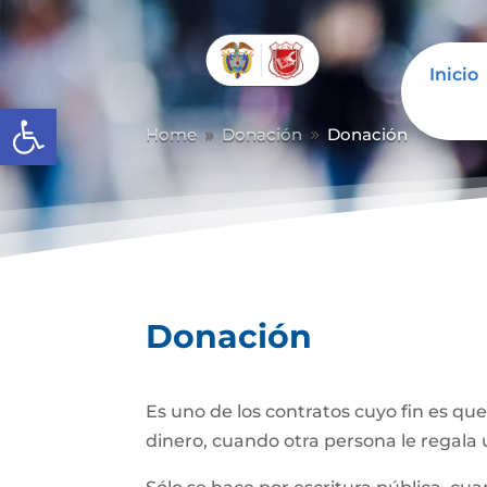
Inicio
Abrir barra de herramientas
Home
Donación
Donación
9
9
Donación
Es uno de los contratos cuyo fin es qu
dinero, cuando otra persona le regala u