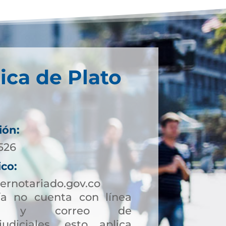
ica de Plato
ión:
526
ico:
ernotariado.gov.co
a no cuenta con línea
ción y correo de
judiciales, esto aplica