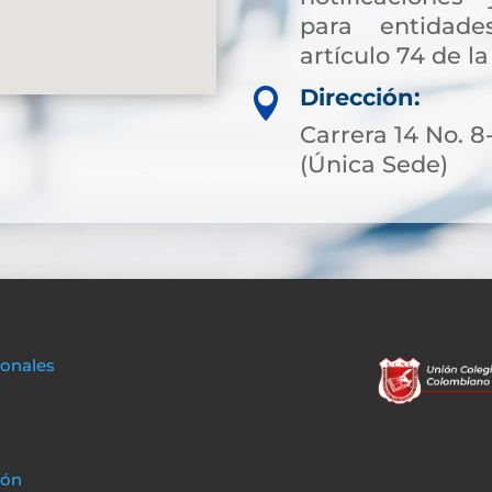
para entidade
artículo 74 de la
Dirección:

Carrera 14 No. 8
(Única Sede)
sonales
ión