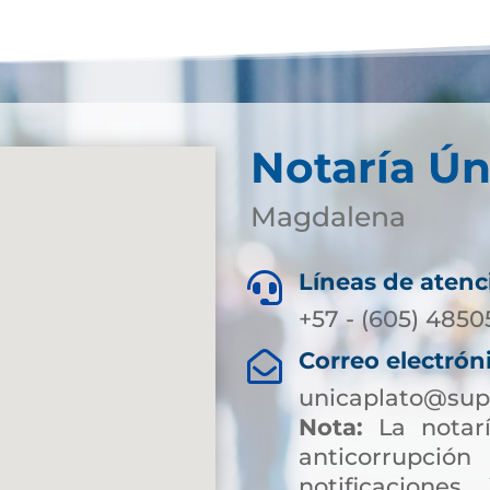
Notaría Ún
Magdalena
Líneas de atenc

+57 - (605) 4850
Correo electrón

unicaplato@sup
Nota:
La notarí
anticorrup
notificaciones 