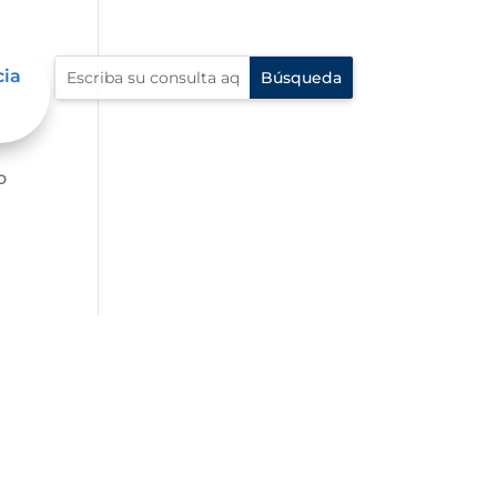
cia
o