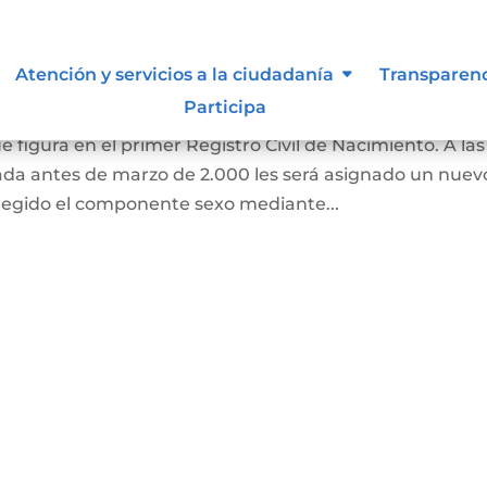
 de Identidad Sexual en el
Atención y servicios a la ciudadanía
Transparen
miento
Participa
e figura en el primer Registro Civil de Nacimiento. A las
ada antes de marzo de 2.000 les será asignado un nuev
regido el componente sexo mediante...