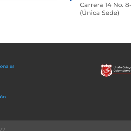
Carrera 14 No. 8
(Única Sede)
sonales
ión
22