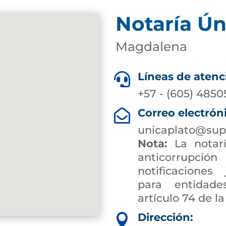
Notaría Ún
Magdalena
Líneas de atenc

+57 - (605) 4850
Correo electrón

unicaplato@sup
Nota:
La notarí
anticorrup
notificaciones 
para entidade
artículo 74 de la
Dirección:
