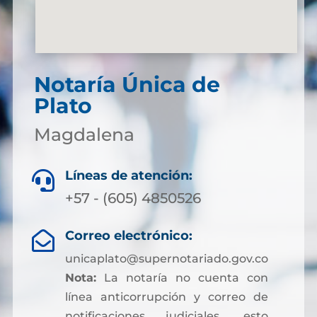
Notaría Única de
Plato
Magdalena
Líneas de atención:

+57 - (605) 4850526
Correo electrónico:

unicaplato@supernotariado.gov.co
Nota:
La notaría no cuenta con
línea anticorrupción y correo de
notificaciones judiciales, esto