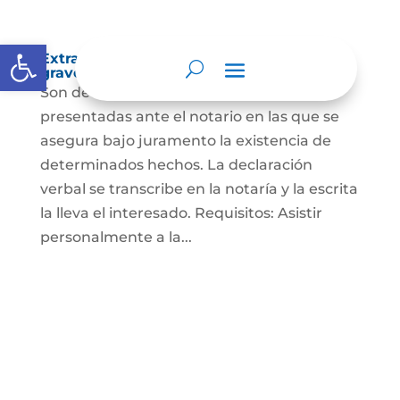
Abrir barra de herramientas
Extra-proceso o declaración bajo la
gravedad de juramento
Son declaraciones verbales o escritas
presentadas ante el notario en las que se
asegura bajo juramento la existencia de
determinados hechos. La declaración
verbal se transcribe en la notaría y la escrita
la lleva el interesado. Requisitos: Asistir
personalmente a la...