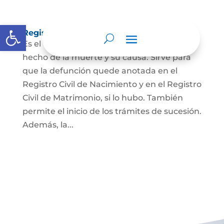
Abrir barra de herramientas
Registro Civil de Defunción
Es el documento público que prueba el
hecho de la muerte y su causa. Sirve para
que la defunción quede anotada en el
Registro Civil de Nacimiento y en el Registro
Civil de Matrimonio, si lo hubo. También
permite el inicio de los trámites de sucesión.
Además, la...