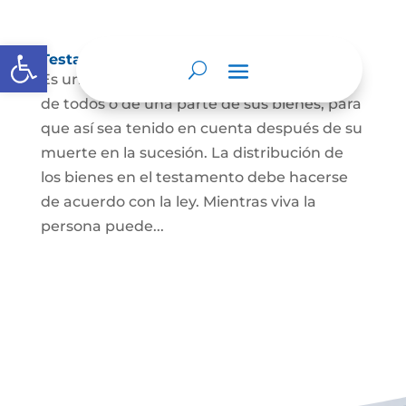
Abrir barra de herramientas
Testamento
Es un acto por el cual una persona dispone
de todos o de una parte de sus bienes, para
que así sea tenido en cuenta después de su
muerte en la sucesión. La distribución de
los bienes en el testamento debe hacerse
de acuerdo con la ley. Mientras viva la
persona puede...